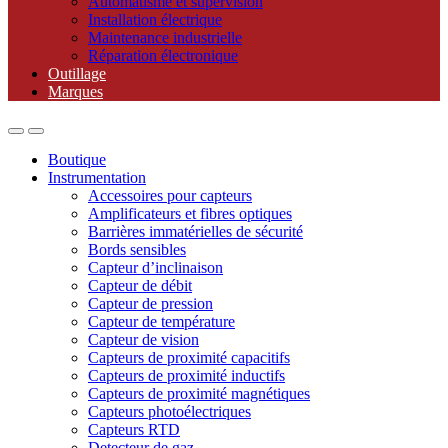
Automatisme et supervision
Installation électrique
Maintenance industrielle
Réparation électronique
Outillage
Marques
Boutique
Instrumentation
Accessoires pour capteurs
Amplificateurs et fibres optiques
Barrières immatérielles de sécurité
Bords sensibles
Capteur d’inclinaison
Capteur de débit
Capteur de pression
Capteur de température
Capteur de vision
Capteurs de proximité capacitifs
Capteurs de proximité inductifs
Capteurs de proximité magnétiques
Capteurs photoélectriques
Capteurs RTD
Detecteur de gaz