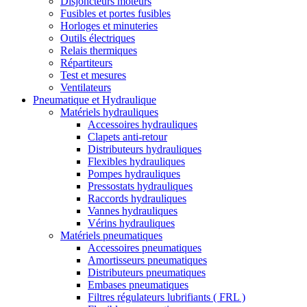
Disjoncteurs moteurs
Fusibles et portes fusibles
Horloges et minuteries
Outils électriques
Relais thermiques
Répartiteurs
Test et mesures
Ventilateurs
Pneumatique et Hydraulique
Matériels hydrauliques
Accessoires hydrauliques
Clapets anti-retour
Distributeurs hydrauliques
Flexibles hydrauliques
Pompes hydrauliques
Pressostats hydrauliques
Raccords hydrauliques
Vannes hydrauliques
Vérins hydrauliques
Matériels pneumatiques
Accessoires pneumatiques
Amortisseurs pneumatiques
Distributeurs pneumatiques
Embases pneumatiques
Filtres régulateurs lubrifiants ( FRL )