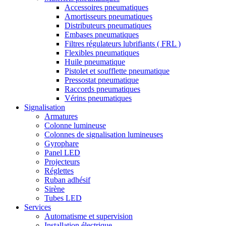
Accessoires pneumatiques
Amortisseurs pneumatiques
Distributeurs pneumatiques
Embases pneumatiques
Filtres régulateurs lubrifiants ( FRL )
Flexibles pneumatiques
Huile pneumatique
Pistolet et soufflette pneumatique
Pressostat pneumatique
Raccords pneumatiques
Vérins pneumatiques
Signalisation
Armatures
Colonne lumineuse
Colonnes de signalisation lumineuses
Gyrophare
Panel LED
Projecteurs
Réglettes
Ruban adhésif
Sirène
Tubes LED
Services
Automatisme et supervision
Installation électrique