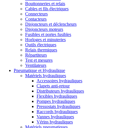
Bouttonneries et relais
Cables et fils électriques
Connecteurs
Contacteurs
Disjoncteurs et déclencheurs
Disjoncteurs moteurs
Fusibles et portes fusibles
Horloges et minuteries
Outils électriques
Relais thermiques
Répartiteurs
Test et mesures
Ventilateurs
Pneumatique et Hydraulique
Matériels hydrauliques
Accessoires hydrauliques
Clapets anti-retour
Distributeurs hydrauliques
Flexibles hydrauliques
Pompes hydrauliques
Pressostats hydrauliques
Raccords hydrauliques
Vannes hydrauliques
Vérins hydrauliques
Matériels pneumatiques