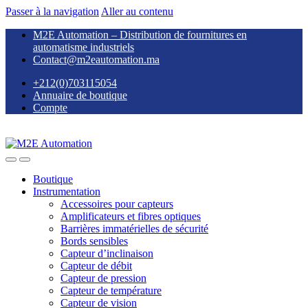
Passer à la navigation
Aller au contenu
M2E Automation – Distribution de fournitures en
automatisme industriels
Contact@m2eautomation.ma
+212(0)703115054
Annuaire de boutique
Compte
Boutique
Instrumentation
Accessoires pour capteurs
Amplificateurs et fibres optiques
Barrières immatérielles de sécurité
Bords sensibles
Capteur d’inclinaison
Capteur de débit
Capteur de pression
Capteur de température
Capteur de vision