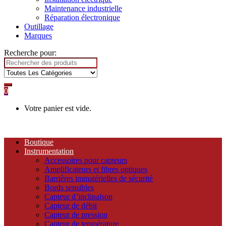
Maintenance industrielle
Réparation électronique
Outillage
Marques
Recherche pour:
0
Votre panier est vide.
Boutique
Instrumentation
Accessoires pour capteurs
Amplificateurs et fibres optiques
Barrières immatérielles de sécurité
Bords sensibles
Capteur d’inclinaison
Capteur de débit
Capteur de pression
Capteur de température