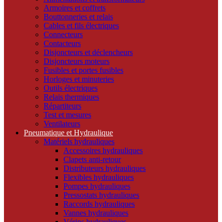
Armoires et coffrets
Bouttonneries et relais
Cables et fils électriques
Connecteurs
Contacteurs
Disjoncteurs et déclencheurs
Disjoncteurs moteurs
Fusibles et portes fusibles
Horloges et minuteries
Outils électriques
Relais thermiques
Répartiteurs
Test et mesures
Ventilateurs
Pneumatique et Hydraulique
Matériels hydrauliques
Accessoires hydrauliques
Clapets anti-retour
Distributeurs hydrauliques
Flexibles hydrauliques
Pompes hydrauliques
Pressostats hydrauliques
Raccords hydrauliques
Vannes hydrauliques
Vérins hydrauliques