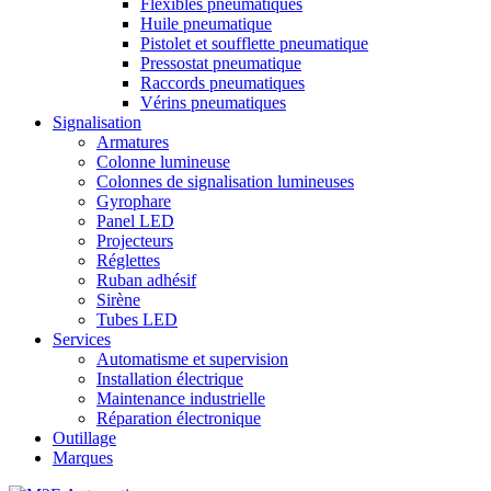
Flexibles pneumatiques
Huile pneumatique
Pistolet et soufflette pneumatique
Pressostat pneumatique
Raccords pneumatiques
Vérins pneumatiques
Signalisation
Armatures
Colonne lumineuse
Colonnes de signalisation lumineuses
Gyrophare
Panel LED
Projecteurs
Réglettes
Ruban adhésif
Sirène
Tubes LED
Services
Automatisme et supervision
Installation électrique
Maintenance industrielle
Réparation électronique
Outillage
Marques