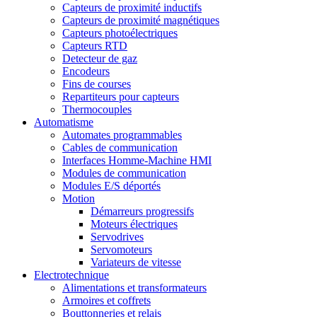
Capteurs de proximité inductifs
Capteurs de proximité magnétiques
Capteurs photoélectriques
Capteurs RTD
Detecteur de gaz
Encodeurs
Fins de courses
Repartiteurs pour capteurs
Thermocouples
Automatisme
Automates programmables
Cables de communication
Interfaces Homme-Machine HMI
Modules de communication
Modules E/S déportés
Motion
Démarreurs progressifs
Moteurs électriques
Servodrives
Servomoteurs
Variateurs de vitesse
Electrotechnique
Alimentations et transformateurs
Armoires et coffrets
Bouttonneries et relais