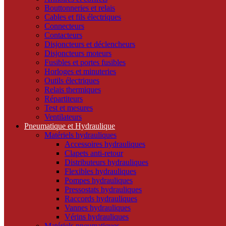
Bouttonneries et relais
Cables et fils électriques
Connecteurs
Contacteurs
Disjoncteurs et déclencheurs
Disjoncteurs moteurs
Fusibles et portes fusibles
Horloges et minuteries
Outils électriques
Relais thermiques
Répartiteurs
Test et mesures
Ventilateurs
Pneumatique et Hydraulique
Matériels hydrauliques
Accessoires hydrauliques
Clapets anti-retour
Distributeurs hydrauliques
Flexibles hydrauliques
Pompes hydrauliques
Pressostats hydrauliques
Raccords hydrauliques
Vannes hydrauliques
Vérins hydrauliques
Matériels pneumatiques