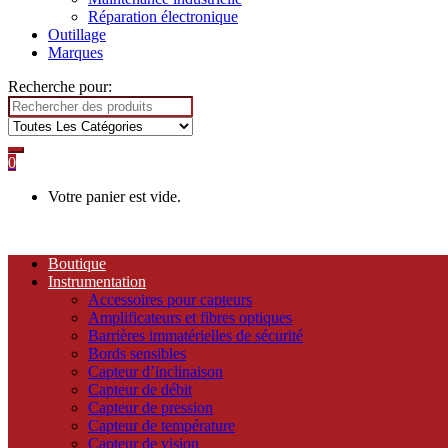
Réparation électronique
Outillage
Marques
Recherche pour:
0
Votre panier est vide.
Boutique
Instrumentation
Accessoires pour capteurs
Amplificateurs et fibres optiques
Barrières immatérielles de sécurité
Bords sensibles
Capteur d’inclinaison
Capteur de débit
Capteur de pression
Capteur de température
Capteur de vision