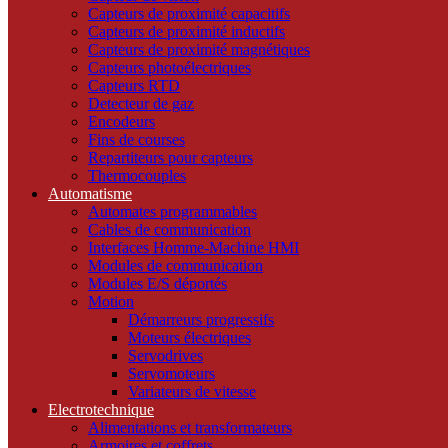
Capteurs de proximité capacitifs
Capteurs de proximité inductifs
Capteurs de proximité magnétiques
Capteurs photoélectriques
Capteurs RTD
Detecteur de gaz
Encodeurs
Fins de courses
Repartiteurs pour capteurs
Thermocouples
Automatisme
Automates programmables
Cables de communication
Interfaces Homme-Machine HMI
Modules de communication
Modules E/S déportés
Motion
Démarreurs progressifs
Moteurs électriques
Servodrives
Servomoteurs
Variateurs de vitesse
Electrotechnique
Alimentations et transformateurs
Armoires et coffrets