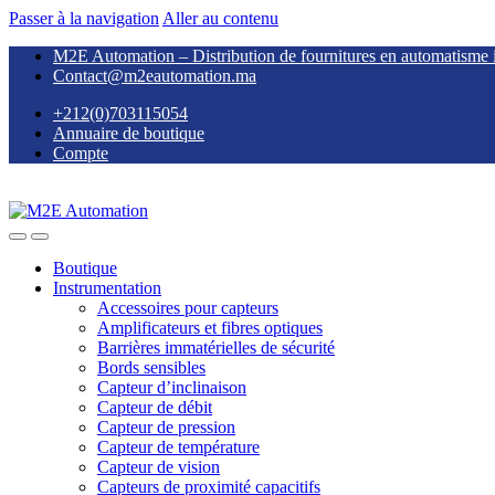
Passer à la navigation
Aller au contenu
M2E Automation – Distribution de fournitures en automatisme i
Contact@m2eautomation.ma
+212(0)703115054
Annuaire de boutique
Compte
Boutique
Instrumentation
Accessoires pour capteurs
Amplificateurs et fibres optiques
Barrières immatérielles de sécurité
Bords sensibles
Capteur d’inclinaison
Capteur de débit
Capteur de pression
Capteur de température
Capteur de vision
Capteurs de proximité capacitifs