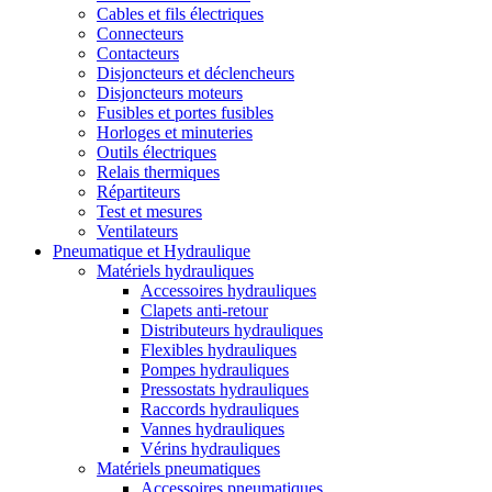
Cables et fils électriques
Connecteurs
Contacteurs
Disjoncteurs et déclencheurs
Disjoncteurs moteurs
Fusibles et portes fusibles
Horloges et minuteries
Outils électriques
Relais thermiques
Répartiteurs
Test et mesures
Ventilateurs
Pneumatique et Hydraulique
Matériels hydrauliques
Accessoires hydrauliques
Clapets anti-retour
Distributeurs hydrauliques
Flexibles hydrauliques
Pompes hydrauliques
Pressostats hydrauliques
Raccords hydrauliques
Vannes hydrauliques
Vérins hydrauliques
Matériels pneumatiques
Accessoires pneumatiques