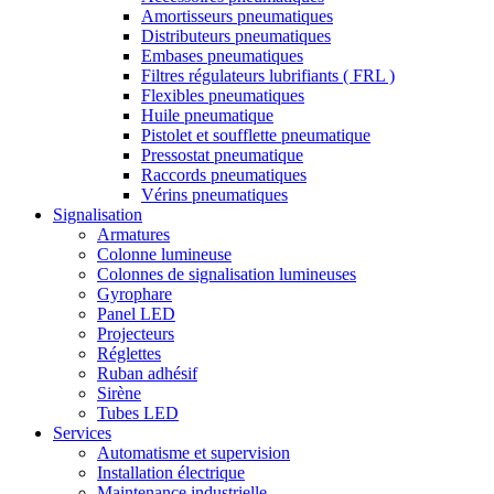
Amortisseurs pneumatiques
Distributeurs pneumatiques
Embases pneumatiques
Filtres régulateurs lubrifiants ( FRL )
Flexibles pneumatiques
Huile pneumatique
Pistolet et soufflette pneumatique
Pressostat pneumatique
Raccords pneumatiques
Vérins pneumatiques
Signalisation
Armatures
Colonne lumineuse
Colonnes de signalisation lumineuses
Gyrophare
Panel LED
Projecteurs
Réglettes
Ruban adhésif
Sirène
Tubes LED
Services
Automatisme et supervision
Installation électrique
Maintenance industrielle