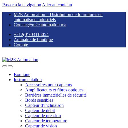
Passer à la navigation
Aller au contenu
M2E Automation – Distribution de fournitures en
automatisme industriels
Contact@m2eautomation.ma
+212(0)703115054
Annuaire de boutique
Compte
Boutique
Instrumentation
Accessoires pour capteurs
Amplificateurs et fibres optiques
Barrières immatérielles de sécurité
Bords sensibles
Capteur d’inclinaison
Capteur de débit
Capteur de pression
Capteur de température
Capteur de vision