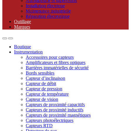
Automatisme et supervision
Installation électrique
Maintenance industrielle
Réparation électronique
Outillage
Marques
Boutique
Instrumentation
Accessoires pour capteurs
Amplificateurs et fibres optiques
Barrières immatérielles de sécurité
Bords sensibles
Capteur d’inclinaison
Capteur de débit
Capteur de pression
Capteur de température
Capteur de vision
Capteurs de proximité capacitifs
Capteurs de proximité inductifs
Capteurs de proximité magnétiques
Capteurs photoélectriques
Capteurs RTD
Detecteur de gaz