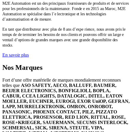
M2E Automation
est un des principaux fournisseurs de produits et de services
pour les professionnels de la maintenance. Fonde e en 2015 au Maroc, M2E
Automation se spécialise dans l’e lectronique et les technologies
d’automatisation et de mesure.
En tant que distributeur avec plus de 8 ans d’expe rience, nous avons pris le
temps de de terminer les besoins de nos clients et pouvons offrir un large e
ventail d’options de grandes marques avec une grande disponibilite des
stocks.
En savoir plus
Nos Marques
Fort d’une offre matérielle de marques mondialement reconnues
telles que
ASO SAFETY, AECO, BALLUFF, BAUMER,
BEIJER ELECTRONICS, BONFIGLIOLI, BOPLA,
CABUR, CCEA LIGHTS, DATALOGIC, DITEL, EATON
MOELLER, EUCHNER, EUROGI, EXOR UniOP, GEFRAN,
LAPP, MURRELEKTRONIK, OMRON, ONROBOT,
PANASONIC, PHOENIX CONTACT, PILZ, PIZZATO
ELETTRICA, PROSENSOR, RED LION, RITTAL, ROSE,
ROSE+KRIEGER, SAUERMANN, SECUMS INTERLOCK,
SCHMERSAL, SICK, SIRENA, STEUTE, VIPA,