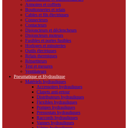
Armoires et coffrets
Bouttonneries et relais
Cables et fils électriques
Connecteurs
Contacteurs
Disjoncteurs et déclencheurs
Disjoncteurs moteurs
Fusibles et portes fusibles
Horloges et minuteries
Outils électriques
Relais thermiques
Répartiteurs
Test et mesures
Ventilateurs
Pneumatique et Hydraulique
Matériels hydrauliques
Accessoires hydrauliques
Clapets anti-retour
Distributeurs hydrauliques
Flexibles hydrauliques
Pompes hydrauliques
Pressostats hydrauliques
Raccords hydrauliques
Vannes hydrauliques
Vérins hydrauliques