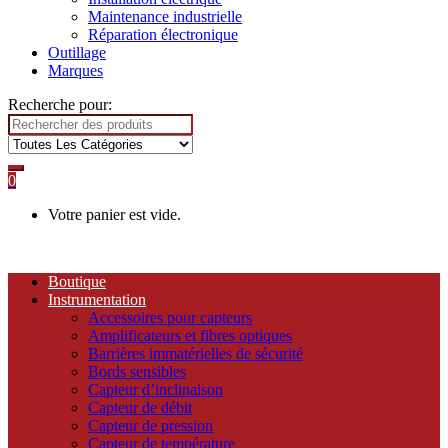
Maintenance industrielle
Réparation électronique
Outillage
Marques
Recherche pour:
0
Votre panier est vide.
Boutique
Instrumentation
Accessoires pour capteurs
Amplificateurs et fibres optiques
Barrières immatérielles de sécurité
Bords sensibles
Capteur d’inclinaison
Capteur de débit
Capteur de pression
Capteur de température