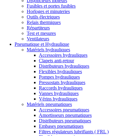
Disjoncteurs moteurs
Fusibles et portes fusibles
Horloges et minuteries
Outils électriques
Relais thermiques
Répartiteurs
Test et mesures
Ventilateurs
Pneumatique et Hydraulique
Matériels hydrauliques
Accessoires hydrauliques
Clapets anti-retour
Distributeurs hydrauliques
Flexibles hydrauliques
Pompes hydrauliques
Pressostats hydrauliques
Raccords hydrauliques
Vannes hydrauliques
Vérins hydrauliques
Matériels pneumatiques
Accessoires pneumatiques
Amortisseurs pneumatiques
Distributeurs pneumatiques
Embases pneumatiques
Filtres régulateurs lubrifiants ( FRL )