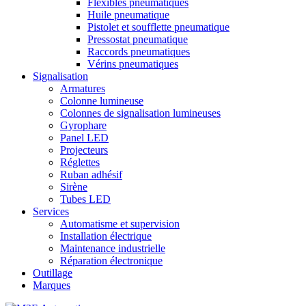
Flexibles pneumatiques
Huile pneumatique
Pistolet et soufflette pneumatique
Pressostat pneumatique
Raccords pneumatiques
Vérins pneumatiques
Signalisation
Armatures
Colonne lumineuse
Colonnes de signalisation lumineuses
Gyrophare
Panel LED
Projecteurs
Réglettes
Ruban adhésif
Sirène
Tubes LED
Services
Automatisme et supervision
Installation électrique
Maintenance industrielle
Réparation électronique
Outillage
Marques