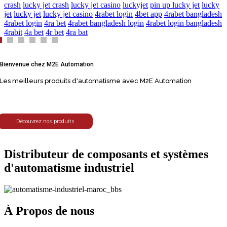
crash
lucky jet crash
lucky jet casino
luckyjet
pin up lucky jet
lucky
jet
lucky jet
lucky jet casino
4rabet login
4bet app
4rabet bangladesh
4rabet login
4ra bet
4rabet bangladesh login
4rabet login bangladesh
4rabit
4a bet
4r bet
4ra bat
Service après vente
Bienvenue chez M2E Automation
Câblage électrique
Les meilleurs produits d'automatisme avec M2E Automation
Automatisme
Livraison
Gratuite à Casablanca
99 % Avis
Positifs
Paiment
Sécurisée
Découvrez nos produits
Meilleures
Marques
7 jours
Pour un retour gratuit
Distributeur de composants et systèmes
d'automatisme industriel
À Propos de nous