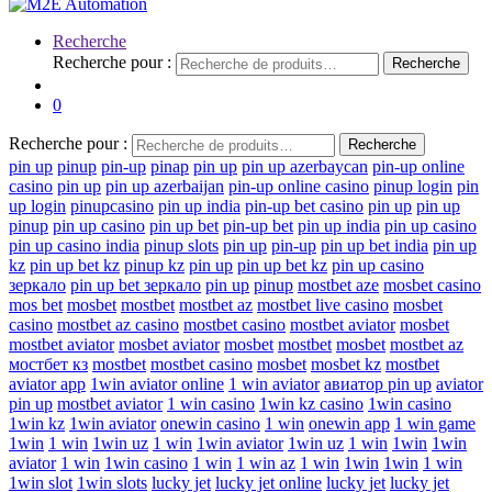
Recherche
Recherche pour :
Recherche
0
Recherche pour :
Recherche
pin up
pinup
pin-up
pinap
pin up
pin up azerbaycan
pin-up online
casino
pin up
pin up azerbaijan
pin-up online casino
pinup login
pin
up login
pinupcasino
pin up india
pin-up bet casino
pin up
pin up
pinup
pin up casino
pin up bet
pin-up bet
pin up india
pin up casino
pin up casino india
pinup slots
pin up
pin-up
pin up bet india
pin up
kz
pin up bet kz
pinup kz
pin up
pin up bet kz
pin up casino
зеркало
pin up bet зеркало
pin up
pinup
mostbet aze
mosbet casino
mos bet
mosbet
mostbet
mostbet az
mostbet live casino
mosbet
casino
mostbet az casino
mostbet casino
mostbet aviator
mosbet
mostbet aviator
mosbet aviator
mosbet
mostbet
mosbet
mostbet az
мостбет кз
mostbet
mostbet casino
mosbet
mosbet kz
mostbet
aviator app
1win aviator online
1 win aviator
авиатор pin up
aviator
pin up
mostbet aviator
1 win casino
1win kz casino
1win casino
1win kz
1win aviator
onewin casino
1 win
onewin app
1 win game
1win
1 win
1win uz
1 win
1win aviator
1win uz
1 win
1win
1win
aviator
1 win
1win casino
1 win
1 win az
1 win
1win
1win
1 win
1win slot
1win slots
lucky jet
lucky jet online
lucky jet
lucky jet