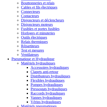
Bouttonneries et relais
Cables et fils électriques
Connecteurs
Contacteurs
Disjoncteurs et déclencheurs
Disjoncteurs moteurs
Fusibles et portes fusibles
Horloges et minuteries
Outils électriques
Relais thermiques
Répartiteurs
Test et mesures
Ventilateurs
Pneumatique et Hydraulique
Matériels hydrauliques
Accessoires hydrauliques
Clapets anti-retour
Distributeurs hydrauliques
Flexibles hydrauliques
Pompes hydrauliques
Pressostats hydrauliques
Raccords hydrauliques
Vannes hydrauliques
Vérins hydrauliques
Matériels pneumatiques