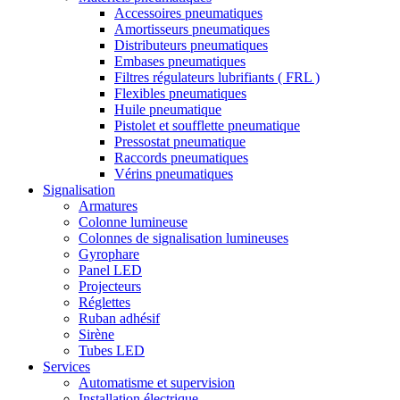
Accessoires pneumatiques
Amortisseurs pneumatiques
Distributeurs pneumatiques
Embases pneumatiques
Filtres régulateurs lubrifiants ( FRL )
Flexibles pneumatiques
Huile pneumatique
Pistolet et soufflette pneumatique
Pressostat pneumatique
Raccords pneumatiques
Vérins pneumatiques
Signalisation
Armatures
Colonne lumineuse
Colonnes de signalisation lumineuses
Gyrophare
Panel LED
Projecteurs
Réglettes
Ruban adhésif
Sirène
Tubes LED
Services
Automatisme et supervision
Installation électrique