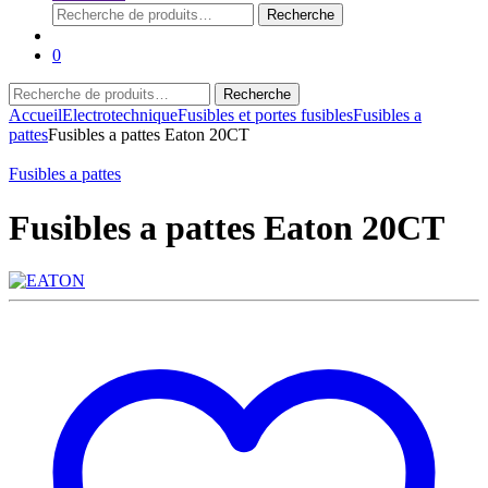
Recherche
Recherche
pour :
0
Recherche
Recherche
pour :
Accueil
Electrotechnique
Fusibles et portes fusibles
Fusibles a
pattes
Fusibles a pattes Eaton 20CT
Fusibles a pattes
Fusibles a pattes Eaton 20CT