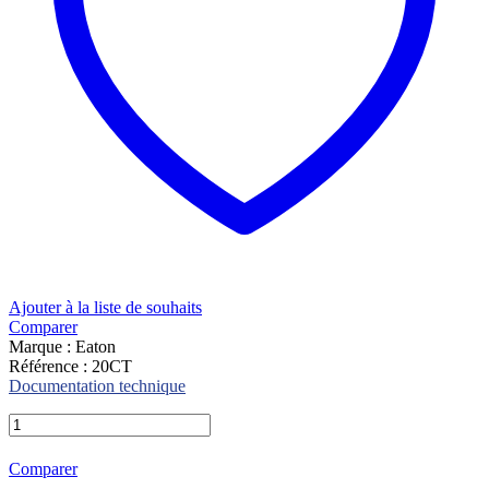
Ajouter à la liste de souhaits
Comparer
Marque : Eaton
Référence : 20CT
Documentation technique
Fusibles
a
pattes
Comparer
Eaton