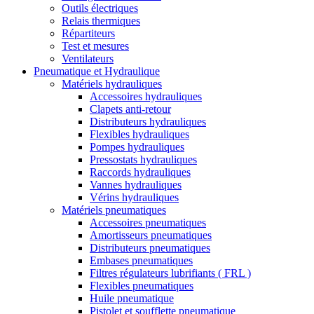
Outils électriques
Relais thermiques
Répartiteurs
Test et mesures
Ventilateurs
Pneumatique et Hydraulique
Matériels hydrauliques
Accessoires hydrauliques
Clapets anti-retour
Distributeurs hydrauliques
Flexibles hydrauliques
Pompes hydrauliques
Pressostats hydrauliques
Raccords hydrauliques
Vannes hydrauliques
Vérins hydrauliques
Matériels pneumatiques
Accessoires pneumatiques
Amortisseurs pneumatiques
Distributeurs pneumatiques
Embases pneumatiques
Filtres régulateurs lubrifiants ( FRL )
Flexibles pneumatiques
Huile pneumatique
Pistolet et soufflette pneumatique