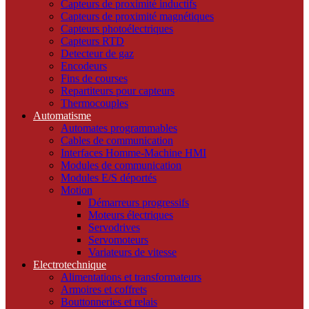
Capteurs de proximité inductifs
Capteurs de proximité magnétiques
Capteurs photoélectriques
Capteurs RTD
Detecteur de gaz
Encodeurs
Fins de courses
Repartiteurs pour capteurs
Thermocouples
Automatisme
Automates programmables
Cables de communication
Interfaces Homme-Machine HMI
Modules de communication
Modules E/S déportés
Motion
Démarreurs progressifs
Moteurs électriques
Servodrives
Servomoteurs
Variateurs de vitesse
Electrotechnique
Alimentations et transformateurs
Armoires et coffrets
Bouttonneries et relais