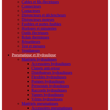
Cables et fils électriques
Connecteurs
Contacteurs
Disjoncteurs et déclencheurs
Disjoncteurs moteurs
Fusibles et portes fusibles
Horloges et minuteries
Outils électriques
Relais thermiques
Répartiteurs
Test et mesures
Ventilateurs
Pneumatique et Hydraulique
Matériels hydrauliques
Accessoires hydrauliques
Clapets anti-retour
Distributeurs hydrauliques
Flexibles hydrauliques
Pompes hydrauliques
Pressostats hydrauliques
Raccords hydrauliques
Vannes hydrauliques
Vérins hydrauliques
Matériels pneumatiques
Accessoires pneumatiques