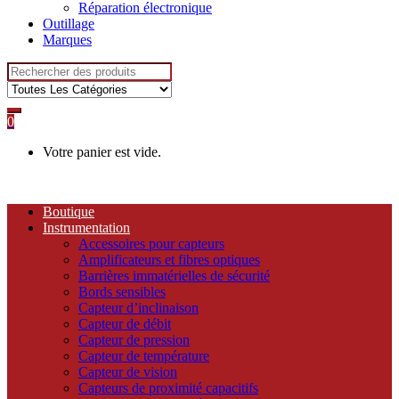
Réparation électronique
Outillage
Marques
Recherche
pour:
0
Votre panier est vide.
Boutique
Instrumentation
Accessoires pour capteurs
Amplificateurs et fibres optiques
Barrières immatérielles de sécurité
Bords sensibles
Capteur d’inclinaison
Capteur de débit
Capteur de pression
Capteur de température
Capteur de vision
Capteurs de proximité capacitifs