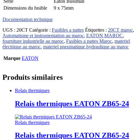
Série
Eaton Bussman
Dimensions du fusible
9 x 75mm
Documentation technique
UGS :
20CT
Catégorie :
Fusibles a pattes
Étiquettes :
20CT maroc
,
Automatisme et instrumentation au maroc
,
EATON MAROC
,
fourniture industrielle au maroc
,
Fusibles a pattes Maroc
,
materiel
électrique au maroc
,
materiel pneumatique hydraulique au maroc
Marque
EATON
Produits similaires
Relais thermiques
Relais thermiques EATON ZB65-24
Relais thermiques
Relais thermiques EATON ZB65-24