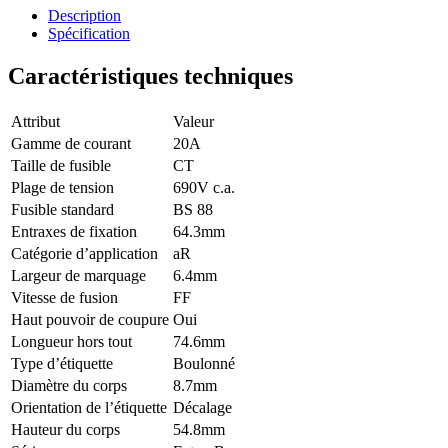
20CT
Description
quantité
Spécification
Caractéristiques techniques
Attribut
Valeur
Gamme de courant
20A
Taille de fusible
CT
Plage de tension
690V c.a.
Fusible standard
BS 88
Entraxes de fixation
64.3mm
Catégorie d’application
aR
Largeur de marquage
6.4mm
Vitesse de fusion
FF
Haut pouvoir de coupure
Oui
Longueur hors tout
74.6mm
Type d’étiquette
Boulonné
Diamètre du corps
8.7mm
Orientation de l’étiquette
Décalage
Hauteur du corps
54.8mm