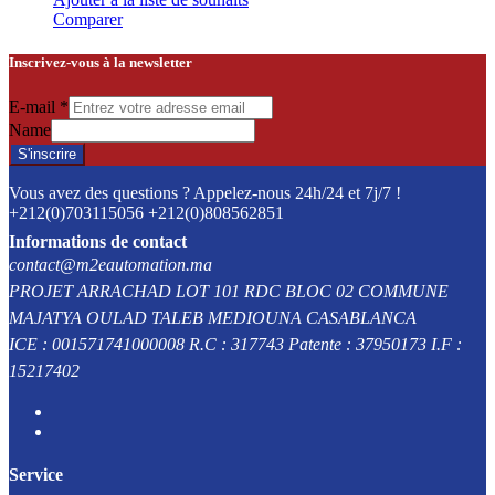
Comparer
Inscrivez-vous à la newsletter
E-mail
*
Name
S'inscrire
Vous avez des questions ? Appelez-nous 24h/24 et 7j/7 !
+212(0)703115056 +212(0)808562851
Informations de contact
contact@m2eautomation.ma
PROJET ARRACHAD LOT 101 RDC BLOC 02 COMMUNE
MAJATYA OULAD TALEB MEDIOUNA CASABLANCA
ICE : 001571741000008 R.C : 317743 Patente : 37950173 I.F :
15217402
Service