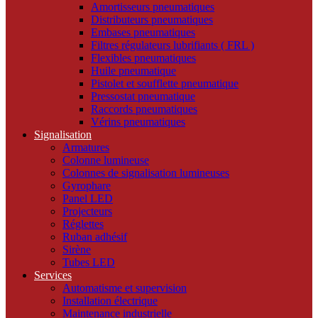
Amortisseurs pneumatiques
Distributeurs pneumatiques
Embases pneumatiques
Filtres régulateurs lubrifiants ( FRL )
Flexibles pneumatiques
Huile pneumatique
Pistolet et soufflette pneumatique
Pressostat pneumatique
Raccords pneumatiques
Vérins pneumatiques
Signalisation
Armatures
Colonne lumineuse
Colonnes de signalisation lumineuses
Gyrophare
Panel LED
Projecteurs
Réglettes
Ruban adhésif
Sirène
Tubes LED
Services
Automatisme et supervision
Installation électrique
Maintenance industrielle