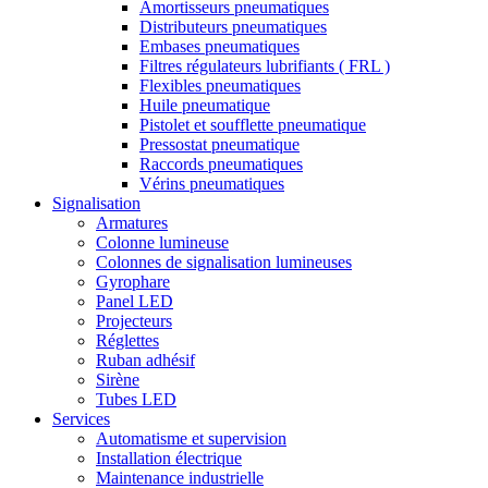
Amortisseurs pneumatiques
Distributeurs pneumatiques
Embases pneumatiques
Filtres régulateurs lubrifiants ( FRL )
Flexibles pneumatiques
Huile pneumatique
Pistolet et soufflette pneumatique
Pressostat pneumatique
Raccords pneumatiques
Vérins pneumatiques
Signalisation
Armatures
Colonne lumineuse
Colonnes de signalisation lumineuses
Gyrophare
Panel LED
Projecteurs
Réglettes
Ruban adhésif
Sirène
Tubes LED
Services
Automatisme et supervision
Installation électrique
Maintenance industrielle