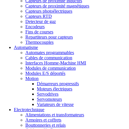
Capteurs de proximité inductifs
Capteurs de proximité magnétiques
Capteurs photoélectriques
Capteurs RTD
Detecteur de gaz
Encodeurs
Fins de courses
Repartiteurs pour capteurs
Thermocouples
Automatisme
Automates programmables
Cables de communication
Interfaces Homme-Machine HMI
Modules de communication
Modules E/S déportés
Motion
Démarreurs progressifs
Moteurs électriques
Servodrives
Servomoteurs
Variateurs de vitesse
Electrotechnique
Alimentations et transformateurs
Armoires et coffrets
Bouttonneries et relais