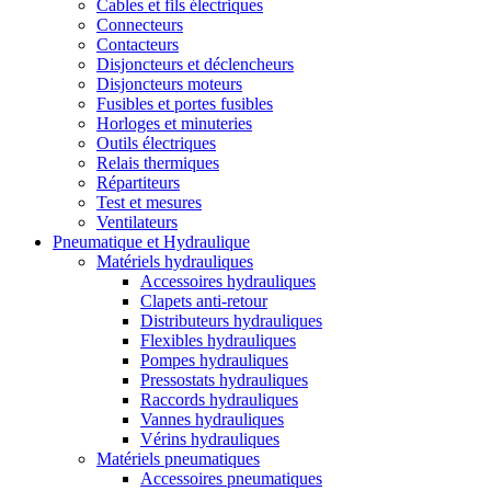
Cables et fils électriques
Connecteurs
Contacteurs
Disjoncteurs et déclencheurs
Disjoncteurs moteurs
Fusibles et portes fusibles
Horloges et minuteries
Outils électriques
Relais thermiques
Répartiteurs
Test et mesures
Ventilateurs
Pneumatique et Hydraulique
Matériels hydrauliques
Accessoires hydrauliques
Clapets anti-retour
Distributeurs hydrauliques
Flexibles hydrauliques
Pompes hydrauliques
Pressostats hydrauliques
Raccords hydrauliques
Vannes hydrauliques
Vérins hydrauliques
Matériels pneumatiques
Accessoires pneumatiques