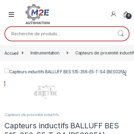
Passer à la navigation
Aller au contenu
0
Recherche pour :
Accueil
Instrumentation
Capteurs de proximité inductif
🔍
Capteurs de proximité inductifs
Capteurs inductifs BALLUFF BES