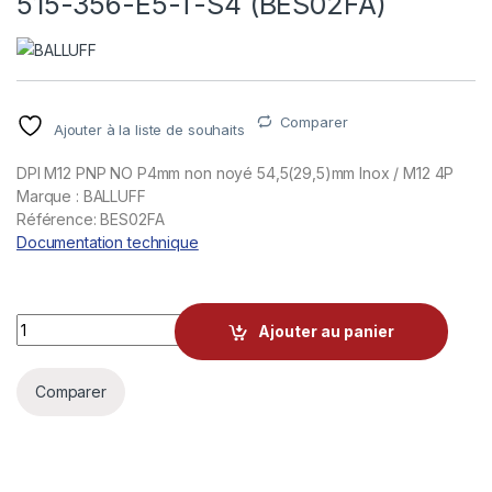
515-356-E5-T-S4 (BES02FA)
Comparer
Ajouter à la liste de souhaits
DPI M12 PNP NO P4mm non noyé 54,5(29,5)mm Inox / M12 4P
Marque : BALLUFF
Référence: BES02FA
Documentation technique
Capteurs inductifs BALLUFF BES 515-356-E5-T-S4 (BES02FA)
Ajouter au panier
Comparer