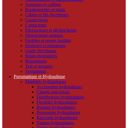
Armoires et coffrets
Bouttonneries et relais
Cables et fils électriques
Connecteurs
Contacteurs
Disjoncteurs et déclencheurs
Disjoncteurs moteurs
Fusibles et portes fusibles
Horloges et minuteries
Outils électriques
Relais thermiques
Répartiteurs
Test et mesures
Ventilateurs
Pneumatique et Hydraulique
Matériels hydrauliques
Accessoires hydrauliques
Clapets anti-retour
Distributeurs hydrauliques
Flexibles hydrauliques
Pompes hydrauliques
Pressostats hydrauliques
Raccords hydrauliques
Vannes hydrauliques
Vérins hydrauliques