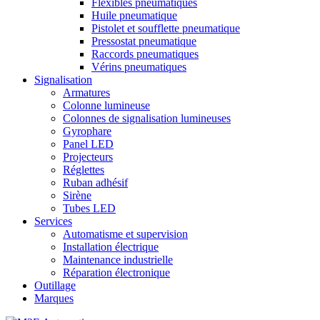
Flexibles pneumatiques
Huile pneumatique
Pistolet et soufflette pneumatique
Pressostat pneumatique
Raccords pneumatiques
Vérins pneumatiques
Signalisation
Armatures
Colonne lumineuse
Colonnes de signalisation lumineuses
Gyrophare
Panel LED
Projecteurs
Réglettes
Ruban adhésif
Sirène
Tubes LED
Services
Automatisme et supervision
Installation électrique
Maintenance industrielle
Réparation électronique
Outillage
Marques