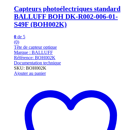
Capteurs photoélectriques standard
BALLUFF BOH DK-R002-006-01-
S49F (BOH002K)
0
de 5
(0)
Tête de capteur optique
Marque : BALLUFF
Référence: BOH002K
Documentation technique
SKU: BOH002K
Ajouter au panier