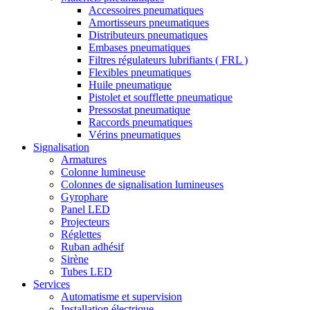
Accessoires pneumatiques
Amortisseurs pneumatiques
Distributeurs pneumatiques
Embases pneumatiques
Filtres régulateurs lubrifiants ( FRL )
Flexibles pneumatiques
Huile pneumatique
Pistolet et soufflette pneumatique
Pressostat pneumatique
Raccords pneumatiques
Vérins pneumatiques
Signalisation
Armatures
Colonne lumineuse
Colonnes de signalisation lumineuses
Gyrophare
Panel LED
Projecteurs
Réglettes
Ruban adhésif
Sirène
Tubes LED
Services
Automatisme et supervision
Installation électrique