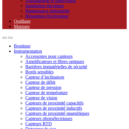
Automatisme et supervision
Installation électrique
Maintenance industrielle
Réparation électronique
Outillage
Marques
Boutique
Instrumentation
Accessoires pour capteurs
Amplificateurs et fibres optiques
Barrières immatérielles de sécurité
Bords sensibles
Capteur d’inclinaison
Capteur de débit
Capteur de pression
Capteur de température
Capteur de vision
Capteurs de proximité capacitifs
Capteurs de proximité inductifs
Capteurs de proximité magnétiques
Capteurs photoélectriques
Capteurs RTD
Detecteur de gaz