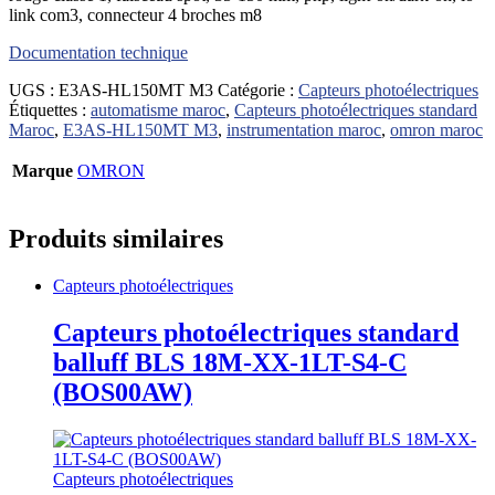
link com3, connecteur 4 broches m8
Documentation technique
UGS :
E3AS-HL150MT M3
Catégorie :
Capteurs photoélectriques
Étiquettes :
automatisme maroc
,
Capteurs photoélectriques standard
Maroc
,
E3AS-HL150MT M3
,
instrumentation maroc
,
omron maroc
Marque
OMRON
Produits similaires
Capteurs photoélectriques
Capteurs photoélectriques standard
balluff BLS 18M-XX-1LT-S4-C
(BOS00AW)
Capteurs photoélectriques