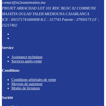
contact@m2eautomation.ma
PROJET ARRACHAD LOT 101 RDC BLOC 02 COMMUNE
MAJATYA OULAD TALEB MEDIOUNA CASABLANCA
ICE : 001571741000008 R.C : 317743 Patente : 37950173 I.F :
15217402
Service
Assistance technique
Services après-vente
Conditions
Conditions générales de vente
Moyens de paiement
Modes de livraison
Société