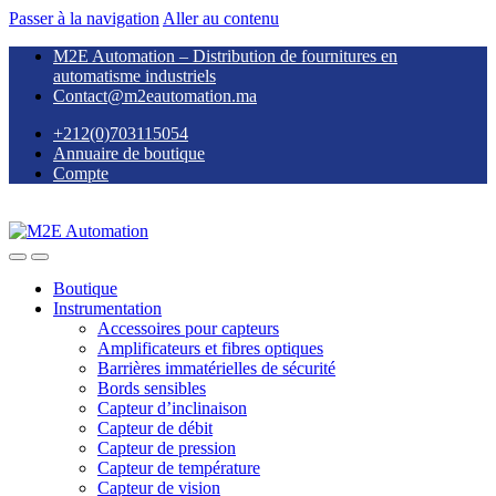
Passer à la navigation
Aller au contenu
M2E Automation – Distribution de fournitures en
automatisme industriels
Contact@m2eautomation.ma
+212(0)703115054
Annuaire de boutique
Compte
Boutique
Instrumentation
Accessoires pour capteurs
Amplificateurs et fibres optiques
Barrières immatérielles de sécurité
Bords sensibles
Capteur d’inclinaison
Capteur de débit
Capteur de pression
Capteur de température
Capteur de vision