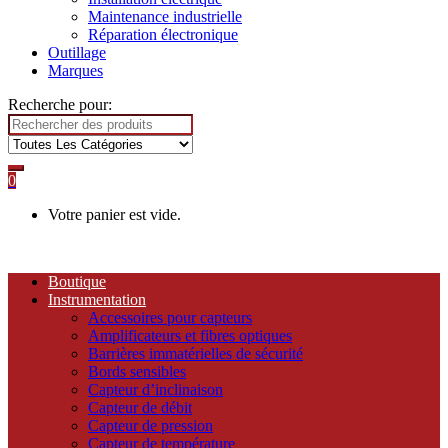
Maintenance industrielle
Réparation électronique
Outillage
Marques
Recherche pour:
0
Votre panier est vide.
Boutique
Instrumentation
Accessoires pour capteurs
Amplificateurs et fibres optiques
Barrières immatérielles de sécurité
Bords sensibles
Capteur d’inclinaison
Capteur de débit
Capteur de pression
Capteur de température