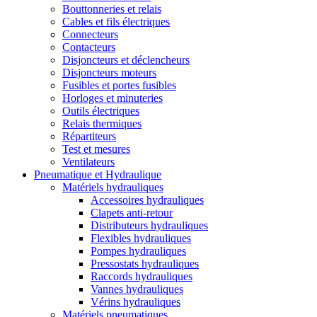
Bouttonneries et relais
Cables et fils électriques
Connecteurs
Contacteurs
Disjoncteurs et déclencheurs
Disjoncteurs moteurs
Fusibles et portes fusibles
Horloges et minuteries
Outils électriques
Relais thermiques
Répartiteurs
Test et mesures
Ventilateurs
Pneumatique et Hydraulique
Matériels hydrauliques
Accessoires hydrauliques
Clapets anti-retour
Distributeurs hydrauliques
Flexibles hydrauliques
Pompes hydrauliques
Pressostats hydrauliques
Raccords hydrauliques
Vannes hydrauliques
Vérins hydrauliques
Matériels pneumatiques