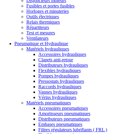
Disjoncteurs moteurs
Fusibles et portes fusibles
Horloges et minuteries
Outils électriques
Relais thermiques
Répartiteurs
Test et mesures
Ventilateurs
Pneumatique et Hydraulique
Matériels hydrauliques
Accessoires hydrauliques
Clapets anti-retour
Distributeurs hydrauliques
Flexibles hydrauliques
Pompes hydrauliques
Pressostats hydrauliques
Raccords hydrauliques
Vannes hydrauliques
Vérins hydrauliques
Matériels pneumatiques
Accessoires pneumatiques
Amortisseurs pneumatiques
Distributeurs pneumatiques
Embases pneumatiques
Filtres régulateurs lubrifiants ( FRL )