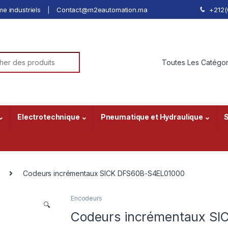
e industriels
Contact@m2eautomation.ma
+212(
he pour:
Electrotechnique
Pneumatique et Hydraulique
S
Codeurs incrémentaux SICK DFS60B-S4EL01000
Encodeurs
🔍
Codeurs incrémentaux S