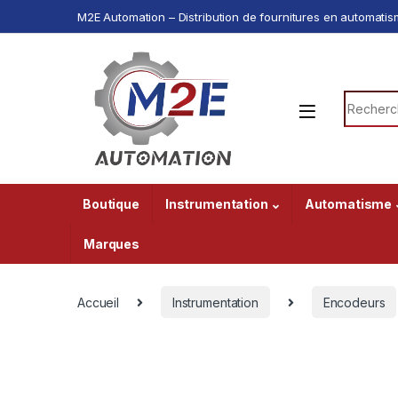
Passer à la navigation
Aller au contenu
M2E Automation – Distribution de fournitures en automatism
Recherc
Boutique
Instrumentation
Automatisme
Marques
Accueil
Instrumentation
Encodeurs