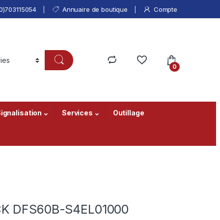
0)703115054
Annuaire de boutique
Compte
0
ignalisation
Services
Outillage
ICK DFS60B-S4EL01000