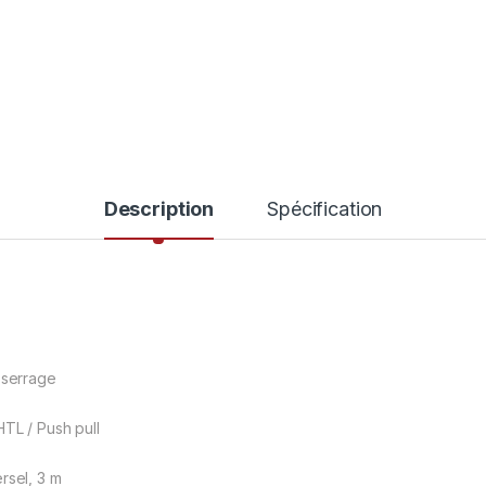
Description
Spécification
 serrage
HTL / Push pull
rsel, 3 m