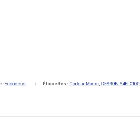
e :
Encodeurs
Étiquettes :
Codeur Maroc
,
DFS60B-S4EL0100