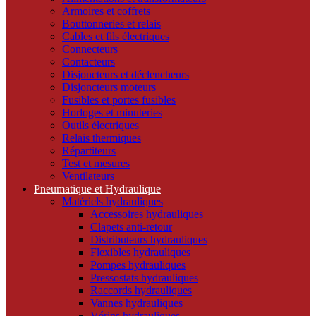
Armoires et coffrets
Bouttonneries et relais
Cables et fils électriques
Connecteurs
Contacteurs
Disjoncteurs et déclencheurs
Disjoncteurs moteurs
Fusibles et portes fusibles
Horloges et minuteries
Outils électriques
Relais thermiques
Répartiteurs
Test et mesures
Ventilateurs
Pneumatique et Hydraulique
Matériels hydrauliques
Accessoires hydrauliques
Clapets anti-retour
Distributeurs hydrauliques
Flexibles hydrauliques
Pompes hydrauliques
Pressostats hydrauliques
Raccords hydrauliques
Vannes hydrauliques
Vérins hydrauliques