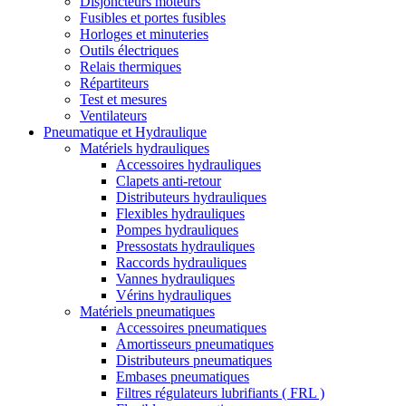
Disjoncteurs moteurs
Fusibles et portes fusibles
Horloges et minuteries
Outils électriques
Relais thermiques
Répartiteurs
Test et mesures
Ventilateurs
Pneumatique et Hydraulique
Matériels hydrauliques
Accessoires hydrauliques
Clapets anti-retour
Distributeurs hydrauliques
Flexibles hydrauliques
Pompes hydrauliques
Pressostats hydrauliques
Raccords hydrauliques
Vannes hydrauliques
Vérins hydrauliques
Matériels pneumatiques
Accessoires pneumatiques
Amortisseurs pneumatiques
Distributeurs pneumatiques
Embases pneumatiques
Filtres régulateurs lubrifiants ( FRL )