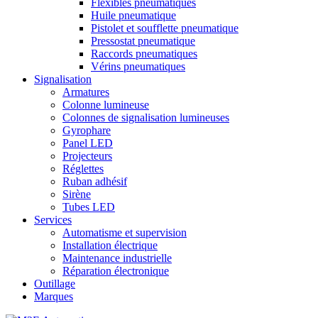
Flexibles pneumatiques
Huile pneumatique
Pistolet et soufflette pneumatique
Pressostat pneumatique
Raccords pneumatiques
Vérins pneumatiques
Signalisation
Armatures
Colonne lumineuse
Colonnes de signalisation lumineuses
Gyrophare
Panel LED
Projecteurs
Réglettes
Ruban adhésif
Sirène
Tubes LED
Services
Automatisme et supervision
Installation électrique
Maintenance industrielle
Réparation électronique
Outillage
Marques