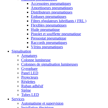
Accessoires pneumatiques
Amortisseurs pneumatiques
Distributeurs pneumatiques
Embases pneumatiques
Filtres régulateurs lubrifiants ( FRL )
Flexibles pneumatiques
Huile pneumatique
Pistolet et soufflette pneumatique
Pressostat pneumatique
Raccords pneumatiques
Vérins pneumatiques
Signalisation
Armatures
Colonne lumineuse
Colonnes de signalisation lumineuses
Gyrophare
Panel LED
Projecteurs
Réglettes
Ruban adhésif
Sirène
Tubes LED
Services
Automatisme et supervision
Installation électrique