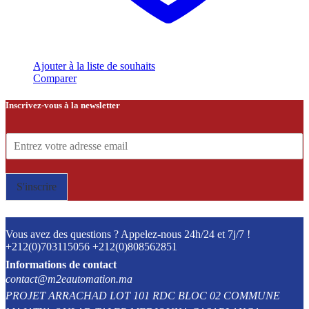
Ajouter à la liste de souhaits
Comparer
Inscrivez-vous à la newsletter
E
-
m
a
S'inscrire
i
l
*
Vous avez des questions ? Appelez-nous 24h/24 et 7j/7 !
+212(0)703115056 +212(0)808562851
Informations de contact
contact@m2eautomation.ma
PROJET ARRACHAD LOT 101 RDC BLOC 02 COMMUNE