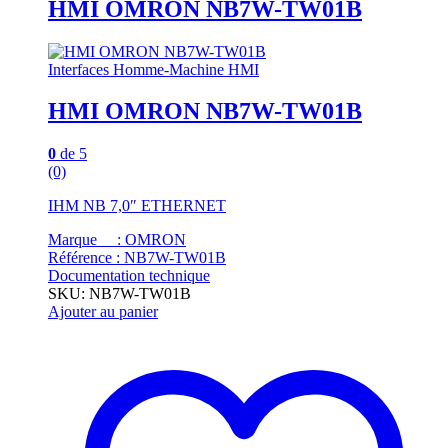
HMI OMRON NB7W-TW01B
Interfaces Homme-Machine HMI
HMI OMRON NB7W-TW01B
0
de 5
(0)
IHM NB 7,0″ ETHERNET
Marque : OMRON
Référence : NB7W-TW01B
Documentation technique
SKU: NB7W-TW01B
Ajouter au panier