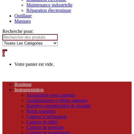
Maintenance industrielle
Réparation électronique
Outillage
Marques
Recherche pour:
0
Votre panier est vide.
Boutique
Instrumentation
Accessoires pour capteurs
Amplificateurs et fibres optiques
Barrières immatérielles de sécurité
Bords sensibles
Capteur d’inclinaison
Capteur de débit
Capteur de pression
Capteur de température