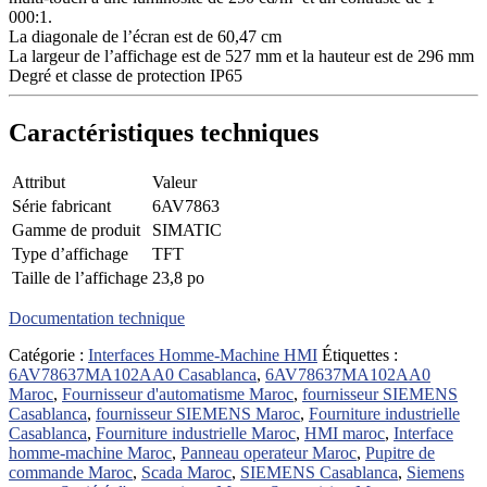
000:1.
La diagonale de l’écran est de 60,47 cm
La largeur de l’affichage est de 527 mm et la hauteur est de 296 mm
Degré et classe de protection IP65
Caractéristiques techniques
Attribut
Valeur
Série fabricant
6AV7863
Gamme de produit
SIMATIC
Type d’affichage
TFT
Taille de l’affichage
23,8 po
Documentation technique
Catégorie :
Interfaces Homme-Machine HMI
Étiquettes :
6AV78637MA102AA0 Casablanca
,
6AV78637MA102AA0
Maroc
,
Fournisseur d'automatisme Maroc
,
fournisseur SIEMENS
Casablanca
,
fournisseur SIEMENS Maroc
,
Fourniture industrielle
Casablanca
,
Fourniture industrielle Maroc
,
HMI maroc
,
Interface
homme-machine Maroc
,
Panneau operateur Maroc
,
Pupitre de
commande Maroc
,
Scada Maroc
,
SIEMENS Casablanca
,
Siemens