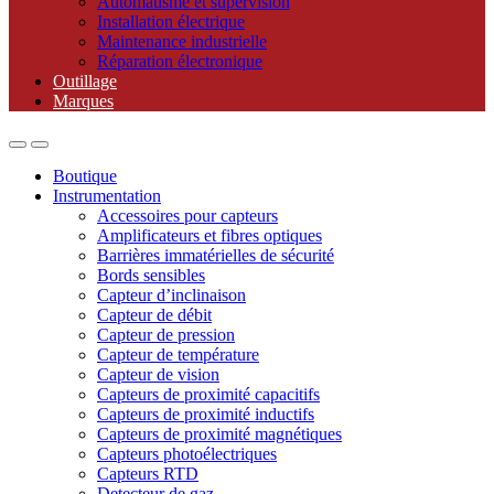
Automatisme et supervision
Installation électrique
Maintenance industrielle
Réparation électronique
Outillage
Marques
Boutique
Instrumentation
Accessoires pour capteurs
Amplificateurs et fibres optiques
Barrières immatérielles de sécurité
Bords sensibles
Capteur d’inclinaison
Capteur de débit
Capteur de pression
Capteur de température
Capteur de vision
Capteurs de proximité capacitifs
Capteurs de proximité inductifs
Capteurs de proximité magnétiques
Capteurs photoélectriques
Capteurs RTD
Detecteur de gaz