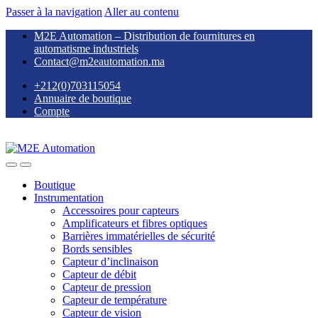
Passer à la navigation
Aller au contenu
M2E Automation – Distribution de fournitures en
automatisme industriels
Contact@m2eautomation.ma
+212(0)703115054
Annuaire de boutique
Compte
Boutique
Instrumentation
Accessoires pour capteurs
Amplificateurs et fibres optiques
Barrières immatérielles de sécurité
Bords sensibles
Capteur d’inclinaison
Capteur de débit
Capteur de pression
Capteur de température
Capteur de vision