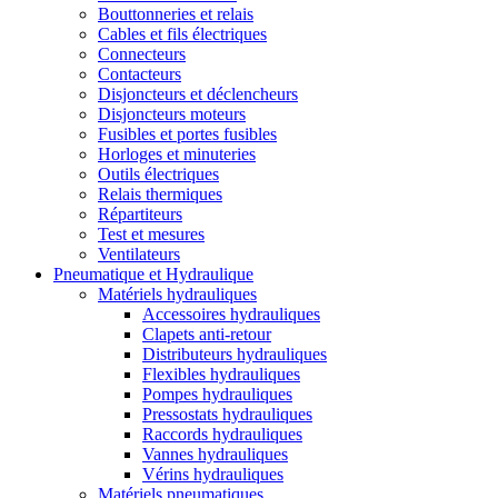
Bouttonneries et relais
Cables et fils électriques
Connecteurs
Contacteurs
Disjoncteurs et déclencheurs
Disjoncteurs moteurs
Fusibles et portes fusibles
Horloges et minuteries
Outils électriques
Relais thermiques
Répartiteurs
Test et mesures
Ventilateurs
Pneumatique et Hydraulique
Matériels hydrauliques
Accessoires hydrauliques
Clapets anti-retour
Distributeurs hydrauliques
Flexibles hydrauliques
Pompes hydrauliques
Pressostats hydrauliques
Raccords hydrauliques
Vannes hydrauliques
Vérins hydrauliques
Matériels pneumatiques