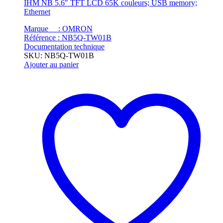
IHM NB 5.6″ TFT LCD 65K couleurs; USB memory;
Ethernet
Marque : OMRON
Référence : NB5Q-TW01B
Documentation technique
SKU: NB5Q-TW01B
Ajouter au panier