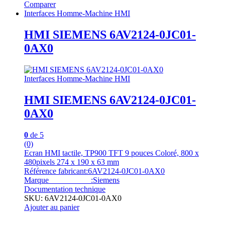
Comparer
Interfaces Homme-Machine HMI
HMI SIEMENS 6AV2124-0JC01-
0AX0
Interfaces Homme-Machine HMI
HMI SIEMENS 6AV2124-0JC01-
0AX0
0
de 5
(0)
Ecran HMI tactile, TP900 TFT 9 pouces Coloré, 800 x
480pixels 274 x 190 x 63 mm
Référence fabricant:6AV2124-0JC01-0AX0
Marque :Siemens
Documentation technique
SKU: 6AV2124-0JC01-0AX0
Ajouter au panier