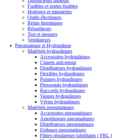
Disjoncteurs moteurs
Fusibles et portes fusibles
Horloges et minuteries
Outils électriques
Relais thermiques
Répartiteurs
Test et mesures
Ventilateurs
Pneumatique et Hydraulique
Matériels hydrauliques
Accessoires hydrauliques
Clapets anti-retour
Distributeurs hydrauliques
Flexibles hydrauliques
Pompes hydrauliques
Pressostats hydrauliques
Raccords hydrauliques
Vannes hydrauliques
Vérins hydrauliques
Matériels pneumatiques
Accessoires pneumatiques
Amortisseurs pneumatiques
Distributeurs pneumatiques
Embases pneumatiques
Filtres régulateurs lubrifiants ( FRL )