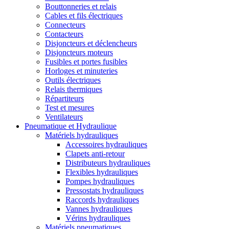
Bouttonneries et relais
Cables et fils électriques
Connecteurs
Contacteurs
Disjoncteurs et déclencheurs
Disjoncteurs moteurs
Fusibles et portes fusibles
Horloges et minuteries
Outils électriques
Relais thermiques
Répartiteurs
Test et mesures
Ventilateurs
Pneumatique et Hydraulique
Matériels hydrauliques
Accessoires hydrauliques
Clapets anti-retour
Distributeurs hydrauliques
Flexibles hydrauliques
Pompes hydrauliques
Pressostats hydrauliques
Raccords hydrauliques
Vannes hydrauliques
Vérins hydrauliques
Matériels pneumatiques