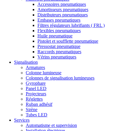
Accessoires pneumatiques
Amortisseurs pneumatiques
Distributeurs pneumatiques
Embases pneumatiques
Filtres régulateurs lubrifiants ( FRL )
Flexibles pneumatiques
Huile pneumatique
Pistolet et soufflette pneumatique
Pressostat pneumatique
Raccords pneumatiques
Vérins pneumatiques
Signalisation
Armatures
Colonne lumineuse
Colonnes de signalisation lumineuses
Gyrophare
Panel LED
Projecteurs
Réglettes
Ruban adhésif
Sirène
Tubes LED
Services
Automatisme et supervision
Installation électrique