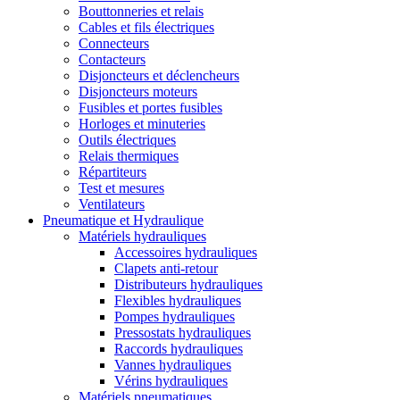
Bouttonneries et relais
Cables et fils électriques
Connecteurs
Contacteurs
Disjoncteurs et déclencheurs
Disjoncteurs moteurs
Fusibles et portes fusibles
Horloges et minuteries
Outils électriques
Relais thermiques
Répartiteurs
Test et mesures
Ventilateurs
Pneumatique et Hydraulique
Matériels hydrauliques
Accessoires hydrauliques
Clapets anti-retour
Distributeurs hydrauliques
Flexibles hydrauliques
Pompes hydrauliques
Pressostats hydrauliques
Raccords hydrauliques
Vannes hydrauliques
Vérins hydrauliques
Matériels pneumatiques