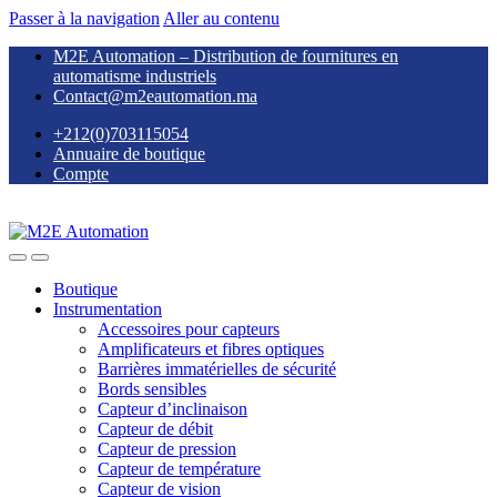
Passer à la navigation
Aller au contenu
M2E Automation – Distribution de fournitures en
automatisme industriels
Contact@m2eautomation.ma
+212(0)703115054
Annuaire de boutique
Compte
Boutique
Instrumentation
Accessoires pour capteurs
Amplificateurs et fibres optiques
Barrières immatérielles de sécurité
Bords sensibles
Capteur d’inclinaison
Capteur de débit
Capteur de pression
Capteur de température
Capteur de vision