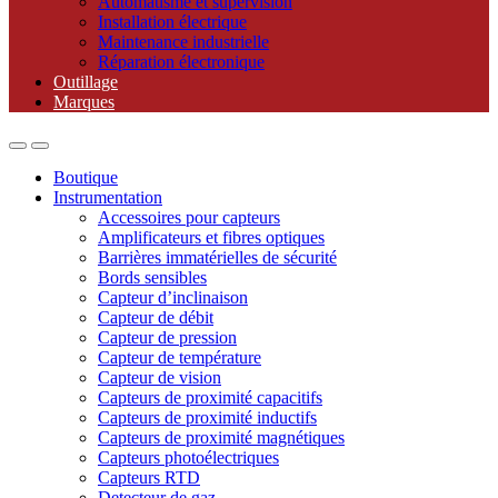
Automatisme et supervision
Installation électrique
Maintenance industrielle
Réparation électronique
Outillage
Marques
Boutique
Instrumentation
Accessoires pour capteurs
Amplificateurs et fibres optiques
Barrières immatérielles de sécurité
Bords sensibles
Capteur d’inclinaison
Capteur de débit
Capteur de pression
Capteur de température
Capteur de vision
Capteurs de proximité capacitifs
Capteurs de proximité inductifs
Capteurs de proximité magnétiques
Capteurs photoélectriques
Capteurs RTD
Detecteur de gaz