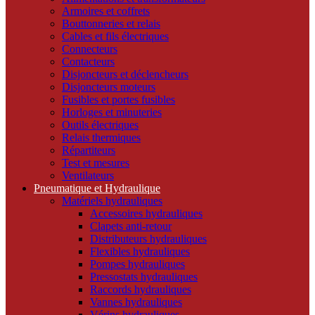
Armoires et coffrets
Bouttonneries et relais
Cables et fils électriques
Connecteurs
Contacteurs
Disjoncteurs et déclencheurs
Disjoncteurs moteurs
Fusibles et portes fusibles
Horloges et minuteries
Outils électriques
Relais thermiques
Répartiteurs
Test et mesures
Ventilateurs
Pneumatique et Hydraulique
Matériels hydrauliques
Accessoires hydrauliques
Clapets anti-retour
Distributeurs hydrauliques
Flexibles hydrauliques
Pompes hydrauliques
Pressostats hydrauliques
Raccords hydrauliques
Vannes hydrauliques
Vérins hydrauliques