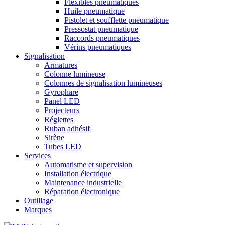
Flexibles pneumatiques
Huile pneumatique
Pistolet et soufflette pneumatique
Pressostat pneumatique
Raccords pneumatiques
Vérins pneumatiques
Signalisation
Armatures
Colonne lumineuse
Colonnes de signalisation lumineuses
Gyrophare
Panel LED
Projecteurs
Réglettes
Ruban adhésif
Sirène
Tubes LED
Services
Automatisme et supervision
Installation électrique
Maintenance industrielle
Réparation électronique
Outillage
Marques