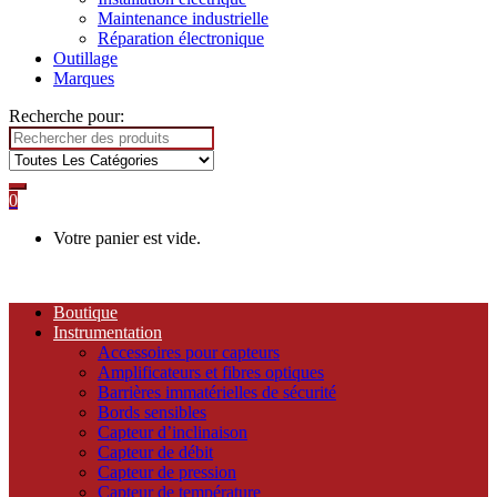
Maintenance industrielle
Réparation électronique
Outillage
Marques
Recherche pour:
0
Votre panier est vide.
Boutique
Instrumentation
Accessoires pour capteurs
Amplificateurs et fibres optiques
Barrières immatérielles de sécurité
Bords sensibles
Capteur d’inclinaison
Capteur de débit
Capteur de pression
Capteur de température