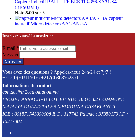
Capteur inductif BALLUFF BES 113-356-SA31-S4
(BES02M8)
Note
5.00
sur 5
capteur
inductif Micro detectors AA1/AN-3A
Inscrivez-vous à la newsletter
E-mail
*
Message
S'inscrire
Vous avez des questions ? Appelez-nous 24h/24 et 7j/7 !
+212(0)703115056 +212(0)808562851
Informations de contact
contact@m2eautomation.ma
PROJET ARRACHAD LOT 101 RDC BLOC 02 COMMUNE
MAJATYA OULAD TALEB MEDIOUNA CASABLANCA
ICE : 001571741000008 R.C : 317743 Patente : 37950173 I.F :
15217402