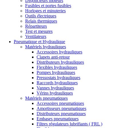
Disjoncteurs moteurs
Fusibles et portes fusibles
Horloges et minuteries
Outils électriques
Relais thermiques
Répartiteurs
Test et mesures
Ventilateurs
Pneumatique et Hydraulique
Matériels hydrauliques
Accessoires hydrauliques
Clapets anti-retour
Distributeurs hydrauliques
Flexibles hydrauliques
Pompes hydrauliques
Pressostats hydrauliques
Raccords hydrauliques
Vannes hydrauliques
Vérins hydrauliques
Matériels pneumatiques
Accessoires pneumatiques
Amortisseurs pneumatiques
Distributeurs pneumatiques
Embases pneumatiques
Filtres régulateurs lubrifiants ( FRL )