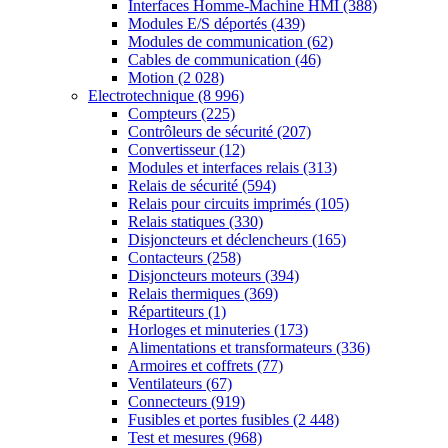
Interfaces Homme-Machine HMI
(388)
Modules E/S déportés
(439)
Modules de communication
(62)
Cables de communication
(46)
Motion
(2 028)
Electrotechnique
(8 996)
Compteurs
(225)
Contrôleurs de sécurité
(207)
Convertisseur
(12)
Modules et interfaces relais
(313)
Relais de sécurité
(594)
Relais pour circuits imprimés
(105)
Relais statiques
(330)
Disjoncteurs et déclencheurs
(165)
Contacteurs
(258)
Disjoncteurs moteurs
(394)
Relais thermiques
(369)
Répartiteurs
(1)
Horloges et minuteries
(173)
Alimentations et transformateurs
(336)
Armoires et coffrets
(77)
Ventilateurs
(67)
Connecteurs
(919)
Fusibles et portes fusibles
(2 448)
Test et mesures
(968)