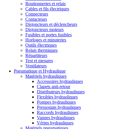
Bouttonneries et relais
Cables et fils électriques
Connecteurs
Contacteurs
Disjoncteurs et déclencheurs
Disjoncteurs moteurs
Fusibles et portes fusibles
Horloges et minuteries
Outils électriques
Relais thermiques
Répartiteurs
Test et mesures
Ventilateurs
Pneumatique et Hydraulique
Matériels hydrauliques
Accessoires hydrauliques
Clapets anti-retour
Distributeurs hydrauliques
Flexibles hydrauliques
Pompes hydrauliques
Pressostats hydrauliques
Raccords hydrauliques
Vannes hydrauliques
Vérins hydrauliques
Matériels pneumatiques