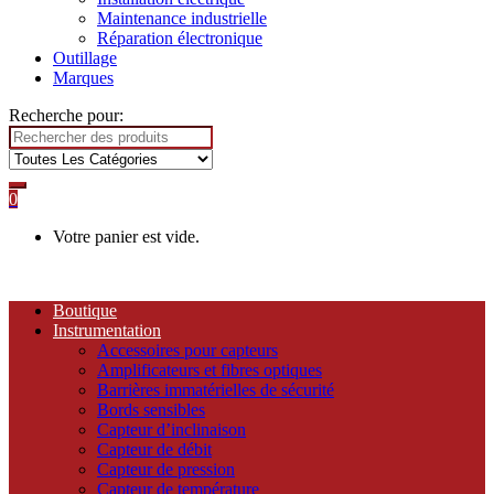
Maintenance industrielle
Réparation électronique
Outillage
Marques
Recherche pour:
0
Votre panier est vide.
Boutique
Instrumentation
Accessoires pour capteurs
Amplificateurs et fibres optiques
Barrières immatérielles de sécurité
Bords sensibles
Capteur d’inclinaison
Capteur de débit
Capteur de pression
Capteur de température