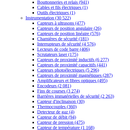
Bouttonneries et relais
(941)
Cables et fils électriques
(1)
Outils électriques
(1)
Instrumentation
(30 522)
Capteurs à ultrasons
(477)
Capteurs de position angulaire
(26)
Capteurs de position linéaire
(576)
Charnières de sécurité
(181)
Interrupteurs de sécurité
(4 576)
Lecteurs de code barre
(406)
Scrutateurs laser
(175)
Capteurs de proximité inductifs
(6 277)
Capteurs de proximité capacitifs
(441)
Capteurs photoélectriques
(5 296)
Capteurs de proximité magnétiques
(287)
Amplificateurs et fibres optiques
(495)
Encodeurs
(2 081)
Fins de courses
(3 274)
Barrières immatérielles de sécurité
(2 263)
Capteur d'inclinaison
(30)
Thermocouples
(360)
Detecteur de gaz
(4)
Capteur de débit
(94)
Capteur de pression
(475)
Capteur de température
(1 168)