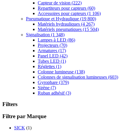
Capteur de vision
(222)
Repartiteurs pour capteurs
(60)
Accessoires pour capteurs
(1 106)
Pneumatique et Hydraulique
(19 800)
Matériels hydrauliques
(4 267)
Matériels pneumatiques
(15 504)
Signalisation
(1 348)
Lampes à LED
(86)
Projecteurs
(70)
Armatures
(17)
Panel LED
(42)
Tubes LED
(1)
Réglettes
(1)
Colonne lumineuse
(138)
Colonnes de signalisation lumineuses
(603)
Gyrophare
(379)
Sirène
(7)
Ruban adhésif
(3)
Filters
Filtre par Marque
SICK
(1)