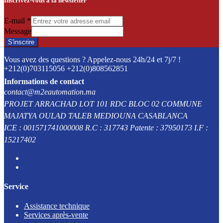
Inscrivez-vous à la newsletter
E-mail
*
Message
S'inscrire
Vous avez des questions ? Appelez-nous 24h/24 et 7j/7 !
+212(0)703115056 +212(0)808562851
Informations de contact
contact@m2eautomation.ma
PROJET ARRACHAD LOT 101 RDC BLOC 02 COMMUNE
MAJATYA OULAD TALEB MEDIOUNA CASABLANCA
ICE : 001571741000008 R.C : 317743 Patente : 37950173 I.F :
15217402
Service
Assistance technique
Services après-vente