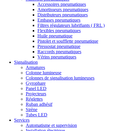
Accessoires pneumatiques
Amortisseurs pneumatiques
Distributeurs pneumatiques
Embases pneumatiques
Filtres régulateurs lubrifiants ( FRL )
Flexibles pneumatiques
Huile pneumatique
Pistolet et soufflette pneumatique
Pressostat pneumatique
Raccords pneumatiques
Vérins pneumatiques
Signalisation
Armatures
Colonne lumineuse
Colonnes de signalisation lumineuses
Gyrophare
Panel LED
Projecteurs
Réglettes
Ruban adhésif
Sirène
Tubes LED
Services
Automatisme et supervision
Installation électrique