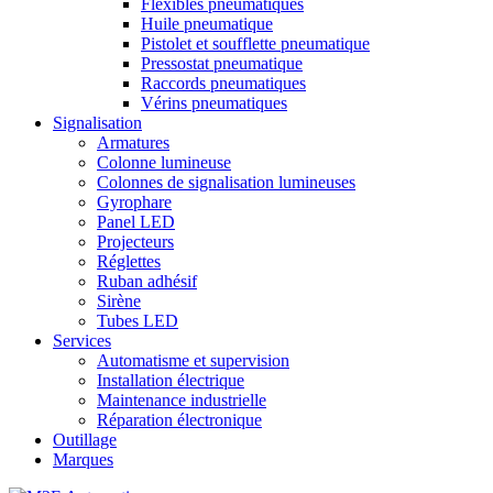
Flexibles pneumatiques
Huile pneumatique
Pistolet et soufflette pneumatique
Pressostat pneumatique
Raccords pneumatiques
Vérins pneumatiques
Signalisation
Armatures
Colonne lumineuse
Colonnes de signalisation lumineuses
Gyrophare
Panel LED
Projecteurs
Réglettes
Ruban adhésif
Sirène
Tubes LED
Services
Automatisme et supervision
Installation électrique
Maintenance industrielle
Réparation électronique
Outillage
Marques