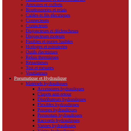
Armoires et coffrets
Bouttonneries et relais
Cables et fils électriques
Connecteurs
Contacteurs
Disjoncteurs et déclencheurs
Disjoncteurs moteurs
Fusibles et portes fusibles
Horloges et minuteries
Outils électriques
Relais thermiques
Répartiteurs
Test et mesures
Ventilateurs
Pneumatique et Hydraulique
Matériels hydrauliques
Accessoires hydrauliques
Clapets anti-retour
Distributeurs hydrauliques
Flexibles hydrauliques
Pompes hydrauliques
Pressostats hydrauliques
Raccords hydrauliques
Vannes hydrauliques
Vérins hydrauliques