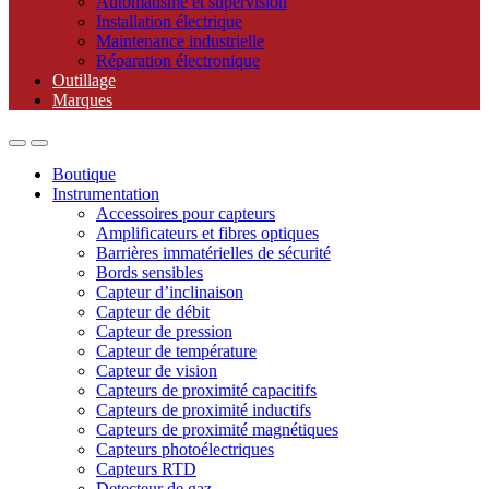
Automatisme et supervision
Installation électrique
Maintenance industrielle
Réparation électronique
Outillage
Marques
Boutique
Instrumentation
Accessoires pour capteurs
Amplificateurs et fibres optiques
Barrières immatérielles de sécurité
Bords sensibles
Capteur d’inclinaison
Capteur de débit
Capteur de pression
Capteur de température
Capteur de vision
Capteurs de proximité capacitifs
Capteurs de proximité inductifs
Capteurs de proximité magnétiques
Capteurs photoélectriques
Capteurs RTD
Detecteur de gaz