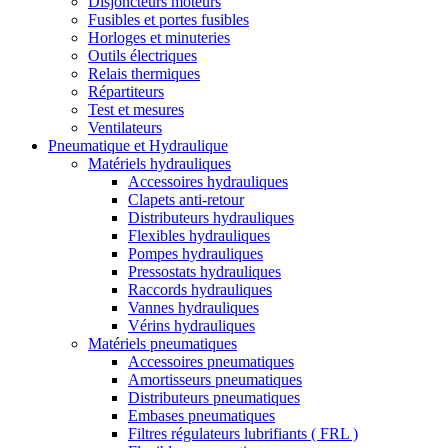
Disjoncteurs moteurs
Fusibles et portes fusibles
Horloges et minuteries
Outils électriques
Relais thermiques
Répartiteurs
Test et mesures
Ventilateurs
Pneumatique et Hydraulique
Matériels hydrauliques
Accessoires hydrauliques
Clapets anti-retour
Distributeurs hydrauliques
Flexibles hydrauliques
Pompes hydrauliques
Pressostats hydrauliques
Raccords hydrauliques
Vannes hydrauliques
Vérins hydrauliques
Matériels pneumatiques
Accessoires pneumatiques
Amortisseurs pneumatiques
Distributeurs pneumatiques
Embases pneumatiques
Filtres régulateurs lubrifiants ( FRL )