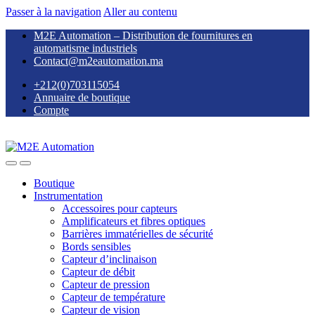
Passer à la navigation
Aller au contenu
M2E Automation – Distribution de fournitures en
automatisme industriels
Contact@m2eautomation.ma
+212(0)703115054
Annuaire de boutique
Compte
Boutique
Instrumentation
Accessoires pour capteurs
Amplificateurs et fibres optiques
Barrières immatérielles de sécurité
Bords sensibles
Capteur d’inclinaison
Capteur de débit
Capteur de pression
Capteur de température
Capteur de vision