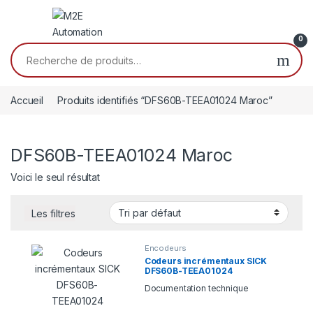
Passer à la navigation
Aller au contenu
0
Recherche pour :
Accueil
Produits identifiés “DFS60B-TEEA01024 Maroc”
DFS60B-TEEA01024 Maroc
Voici le seul résultat
Les filtres
Encodeurs
Codeurs incrémentaux SICK
DFS60B-TEEA01024
Documentation technique