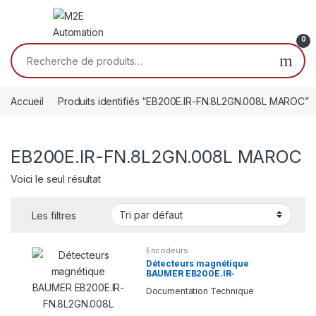
Passer à la navigation
Aller au contenu
0
Recherche pour :
Accueil
Produits identifiés “EB200E.IR-FN.8L2GN.008L MAROC”
EB200E.IR-FN.8L2GN.008L MAROC
Voici le seul résultat
Les filtres
Encodeurs
Détecteurs magnétique
BAUMER EB200E.IR-
FN.8L2GN.008L
Documentation Technique