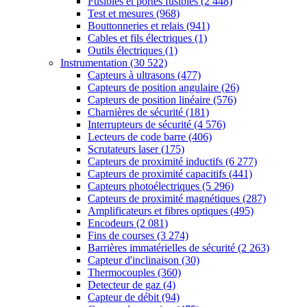
Fusibles et portes fusibles
(2 448)
Test et mesures
(968)
Bouttonneries et relais
(941)
Cables et fils électriques
(1)
Outils électriques
(1)
Instrumentation
(30 522)
Capteurs à ultrasons
(477)
Capteurs de position angulaire
(26)
Capteurs de position linéaire
(576)
Charnières de sécurité
(181)
Interrupteurs de sécurité
(4 576)
Lecteurs de code barre
(406)
Scrutateurs laser
(175)
Capteurs de proximité inductifs
(6 277)
Capteurs de proximité capacitifs
(441)
Capteurs photoélectriques
(5 296)
Capteurs de proximité magnétiques
(287)
Amplificateurs et fibres optiques
(495)
Encodeurs
(2 081)
Fins de courses
(3 274)
Barrières immatérielles de sécurité
(2 263)
Capteur d'inclinaison
(30)
Thermocouples
(360)
Detecteur de gaz
(4)
Capteur de débit
(94)