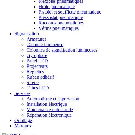
Flexibles pneumatiques
Huile pneumatique
Pistolet et soufflette pneumatique
Pressostat pneumatique
Raccords pneumatiques
Vérins pneumatiques
Signalisation
Armatures
Colonne lumineuse
Colonnes de signalisation lumineuses
Gyrophare
Panel LED
Projecteurs
Réglettes
Ruban adhésif
Sirène
Tubes LED
Services
Automatisme et supervision
Installation électrique
Maintenance industrielle
Réparation électronique
Outillage
Marques