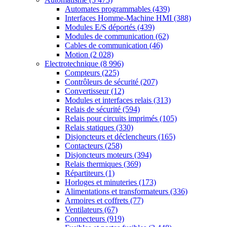
Automates programmables
(439)
Interfaces Homme-Machine HMI
(388)
Modules E/S déportés
(439)
Modules de communication
(62)
Cables de communication
(46)
Motion
(2 028)
Electrotechnique
(8 996)
Compteurs
(225)
Contrôleurs de sécurité
(207)
Convertisseur
(12)
Modules et interfaces relais
(313)
Relais de sécurité
(594)
Relais pour circuits imprimés
(105)
Relais statiques
(330)
Disjoncteurs et déclencheurs
(165)
Contacteurs
(258)
Disjoncteurs moteurs
(394)
Relais thermiques
(369)
Répartiteurs
(1)
Horloges et minuteries
(173)
Alimentations et transformateurs
(336)
Armoires et coffrets
(77)
Ventilateurs
(67)
Connecteurs
(919)