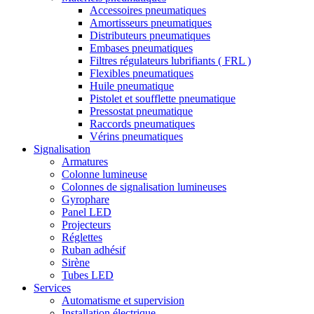
Accessoires pneumatiques
Amortisseurs pneumatiques
Distributeurs pneumatiques
Embases pneumatiques
Filtres régulateurs lubrifiants ( FRL )
Flexibles pneumatiques
Huile pneumatique
Pistolet et soufflette pneumatique
Pressostat pneumatique
Raccords pneumatiques
Vérins pneumatiques
Signalisation
Armatures
Colonne lumineuse
Colonnes de signalisation lumineuses
Gyrophare
Panel LED
Projecteurs
Réglettes
Ruban adhésif
Sirène
Tubes LED
Services
Automatisme et supervision
Installation électrique