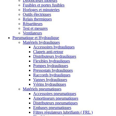
Disjoncteurs moteurs
Fusibles et portes fusibles
Horloges et minuteries
Outils électriques
Relais thermiques
Répartiteurs
Test et mesures
Ventilateurs
Pneumatique et Hydraulique
Matériels hydrauliques
Accessoires hydrauliques
Clapets anti-retour
Distributeurs hydrauliques
Flexibles hydrauliques
Pompes hydrauliques
Pressostats hydrauliques
Raccords hydrauliques
Vannes hydrauliques
Vérins hydrauliques
Matériels pneumatiques
Accessoires pneumatiques
Amortisseurs pneumatiques
Distributeurs pneumatiques
Embases pneumatiques
Filtres régulateurs lubrifiants ( FRL )