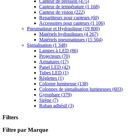
Capteur de pression
(475)
Capteur de température
(1 168)
Capteur de vision
(222)
Repartiteurs pour capteurs
(60)
Accessoires pour capteurs
(1 106)
Pneumatique et Hydraulique
(19 800)
Matériels hydrauliques
(4 267)
Matériels pneumatiques
(15 504)
Signalisation
(1 348)
Lampes à LED
(86)
Projecteurs
(70)
Armatures
(17)
Panel LED
(42)
Tubes LED
(1)
Réglettes
(1)
Colonne lumineuse
(138)
Colonnes de signalisation lumineuses
(603)
Gyrophare
(379)
Sirène
(7)
Ruban adhésif
(3)
Filters
Filtre par Marque