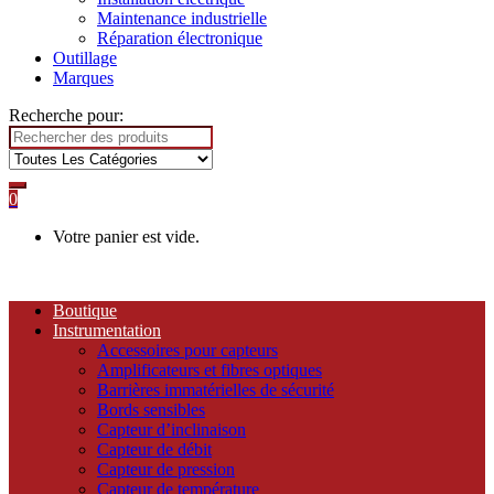
Maintenance industrielle
Réparation électronique
Outillage
Marques
Recherche pour:
0
Votre panier est vide.
Boutique
Instrumentation
Accessoires pour capteurs
Amplificateurs et fibres optiques
Barrières immatérielles de sécurité
Bords sensibles
Capteur d’inclinaison
Capteur de débit
Capteur de pression
Capteur de température