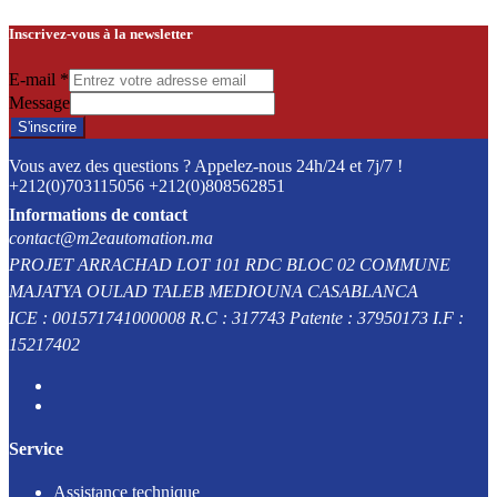
Inscrivez-vous à la newsletter
E-mail
*
Message
S'inscrire
Vous avez des questions ? Appelez-nous 24h/24 et 7j/7 !
+212(0)703115056 +212(0)808562851
Informations de contact
contact@m2eautomation.ma
PROJET ARRACHAD LOT 101 RDC BLOC 02 COMMUNE
MAJATYA OULAD TALEB MEDIOUNA CASABLANCA
ICE : 001571741000008 R.C : 317743 Patente : 37950173 I.F :
15217402
Service
Assistance technique