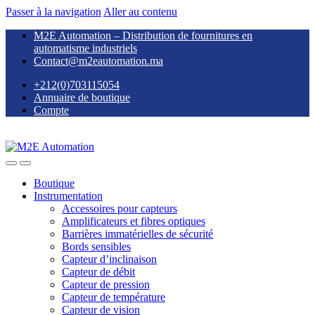
Passer à la navigation
Aller au contenu
M2E Automation – Distribution de fournitures en
automatisme industriels
Contact@m2eautomation.ma
+212(0)703115054
Annuaire de boutique
Compte
Boutique
Instrumentation
Accessoires pour capteurs
Amplificateurs et fibres optiques
Barrières immatérielles de sécurité
Bords sensibles
Capteur d’inclinaison
Capteur de débit
Capteur de pression
Capteur de température
Capteur de vision