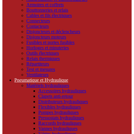
Armoires et coffrets
Bouttonneries et relais
Cables et fils électriques
Connecteurs
Contacteurs
Disjoncteurs et déclencheurs
Disjoncteurs moteurs
Fusibles et portes fusibles
Horloges et minuteries
Outils électriques
Relais thermiques
Répartiteurs
Test et mesures
Ventilateurs
Pneumatique et Hydraulique
Matériels hydrauliques
Accessoires hydrauliques
Clapets anti-retour
Distributeurs hydrauliques
Flexibles hydrauliques
Pompes hydrauliques
Pressostats hydrauliques
Raccords hydrauliques
Vannes hydrauliques
Vérins hydrauliques