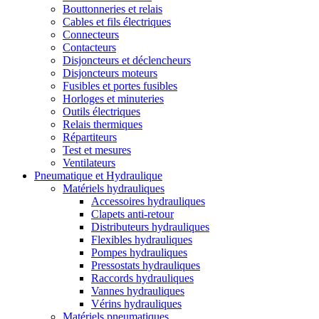
Bouttonneries et relais
Cables et fils électriques
Connecteurs
Contacteurs
Disjoncteurs et déclencheurs
Disjoncteurs moteurs
Fusibles et portes fusibles
Horloges et minuteries
Outils électriques
Relais thermiques
Répartiteurs
Test et mesures
Ventilateurs
Pneumatique et Hydraulique
Matériels hydrauliques
Accessoires hydrauliques
Clapets anti-retour
Distributeurs hydrauliques
Flexibles hydrauliques
Pompes hydrauliques
Pressostats hydrauliques
Raccords hydrauliques
Vannes hydrauliques
Vérins hydrauliques
Matériels pneumatiques