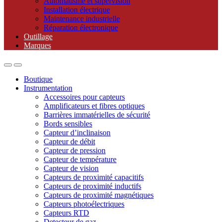
Automatisme et supervision
Installation électrique
Maintenance industrielle
Réparation électronique
Outillage
Marques
Boutique
Instrumentation
Accessoires pour capteurs
Amplificateurs et fibres optiques
Barrières immatérielles de sécurité
Bords sensibles
Capteur d’inclinaison
Capteur de débit
Capteur de pression
Capteur de température
Capteur de vision
Capteurs de proximité capacitifs
Capteurs de proximité inductifs
Capteurs de proximité magnétiques
Capteurs photoélectriques
Capteurs RTD
Detecteur de gaz